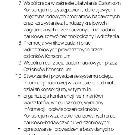
Współpraca w zakresie ułatwiania Członkom
Konsorcjum przystępowania do krajowych i
międzynarodowych programów badawczych
oraz korzystanie z funduszy krajowych i
zagranicznych przeznaczonych na badania
naukowe, rozwój technologiczny i wdrożenia.
Promocja wyników badań i prac
wdrożeniowych prowadzonych przez
członków Konsorcjum.
Wspólna realizacja badań naukowych przez
Członków Konsorcjum.
Stworzenie i prowadzenie systemu obiegu
informacji naukowej w zakresie przedmiotu
działań konsorcjum, w tym m.in.:
organizacja konferencji, seminariów i
warsztatów, w celu szkoleń, wymiany
informacji i doświadczeń członków
Konsorcjum w zakresie realizowanych prac
naukowo-badawczych i wdrożeniowych;
opracowanie i prowadzenie bazy danych o